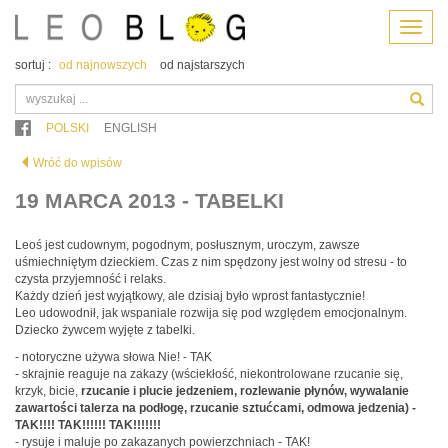
Menu
sortuj :
od najnowszych
od najstarszych
POLSKI
ENGLISH
Wróć do wpisów
19 MARCA 2013 - TABELKI
Leoś jest cudownym, pogodnym, posłusznym, uroczym, zawsze
uśmiechniętym dzieckiem. Czas z nim spędzony jest wolny od stresu - to
czysta przyjemność i relaks.
Każdy dzień jest wyjątkowy, ale dzisiaj było wprost fantastycznie!
Leo udowodnił, jak wspaniale rozwija się pod względem emocjonalnym.
Dziecko żywcem wyjęte z tabelki.
- notoryczne używa słowa Nie! - TAK
- skrajnie reaguje na zakazy (wściekłość, niekontrolowane rzucanie się,
krzyk, bicie,
rzucanie i plucie jedzeniem, rozlewanie płynów, wywalanie
zawartości talerza na podłogę, rzucanie sztućcami, odmowa jedzenia) -
TAK!!!! TAK!!!!!! TAK!!!!!!!
- rysuje i maluje po zakazanych powierzchniach - TAK!