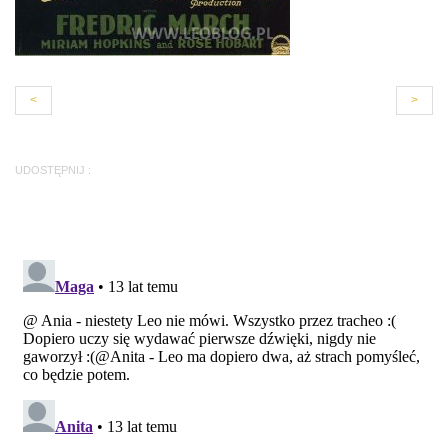
<
>
UDOSTĘPNIJ :