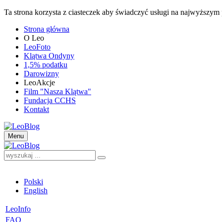
Ta strona korzysta z ciasteczek aby świadczyć usługi na najwyższym p
Strona główna
O Leo
LeoFoto
Klątwa Ondyny
1,5% podatku
Darowizny
LeoAkcje
Film "Nasza Klątwa"
Fundacja CCHS
Kontakt
Menu
Polski
English
LeoInfo
FAQ