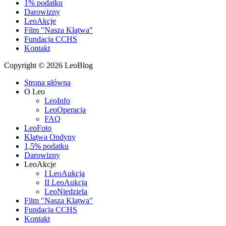
1% podatku
Darowizny
LeoAkcje
Film "Nasza Klątwa"
Fundacja CCHS
Kontakt
Copyright © 2026 LeoBlog
Strona główna
O Leo
LeoInfo
LeoOperacja
FAQ
LeoFoto
Klątwa Ondyny
1,5% podatku
Darowizny
LeoAkcje
I LeoAukcja
II LeoAukcja
LeoNiedziela
Film "Nasza Klątwa"
Fundacja CCHS
Kontakt