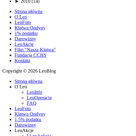
►
2010 (14)
Strona główna
O Leo
LeoFoto
Klątwa Ondyny
1% podatku
Darowizny
LeoAkcje
Film "Nasza Klątwa"
Fundacja CCHS
Kontakt
Copyright © 2026 LeoBlog
Strona główna
O Leo
LeoInfo
LeoOperacja
FAQ
LeoFoto
Klątwa Ondyny
1,5% podatku
Darowizny
LeoAkcje
I LeoAukcja