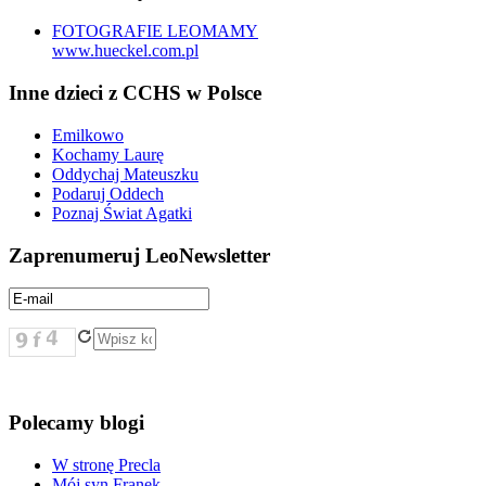
FOTOGRAFIE LEOMAMY
www.hueckel.com.pl
Inne dzieci z CCHS w Polsce
Emilkowo
Kochamy Laurę
Oddychaj Mateuszku
Podaruj Oddech
Poznaj Świat Agatki
Zaprenumeruj LeoNewsletter
Polecamy blogi
W stronę Precla
Mój syn Franek