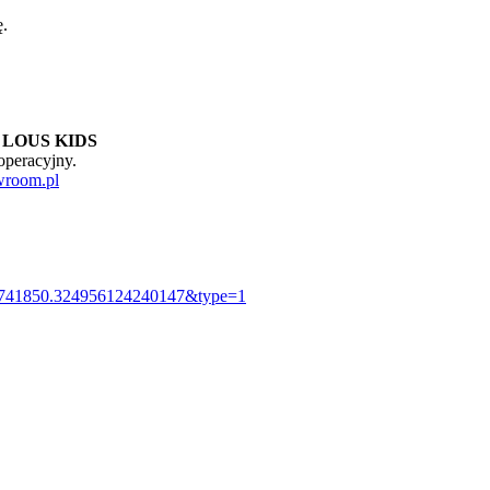
ę.
k
LOUS KIDS
operacyjny.
wroom.pl
73741850.324956124240147&type=1