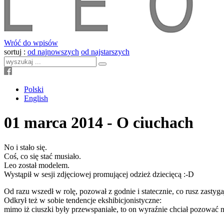
Wróć do wpisów
sortuj :
od najnowszych
od najstarszych
Polski
English
01 marca 2014 - O ciuchach
No i stało się.
Coś, co się stać musiało.
Leo został modelem.
Wystąpił w sesji zdjęciowej promującej odzież dziecięcą :-D
Od razu wszedł w rolę, pozował z godnie i statecznie, co rusz zastyg
Odkrył też w sobie tendencje ekshibicjonistyczne:
mimo iż ciuszki były przewspaniałe, to on wyraźnie chciał pozować 