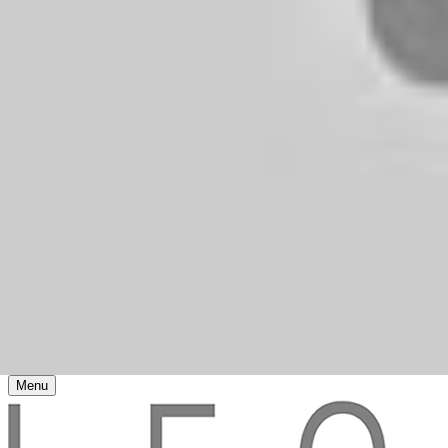
Ta strona korzysta z ciasteczek aby świadczyć usługi na najwyższym p
Strona główna
O Leo
LeoFoto
Klątwa Ondyny
1,5% podatku
Darowizny
LeoAkcje
Film "Nasza Klątwa"
Fundacja CCHS
Kontakt
Menu