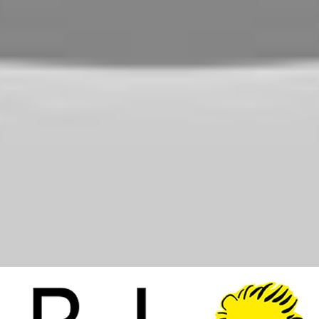
oziomie. Dalsze korzystanie ze strony oznacza, że zgadzasz się na ich