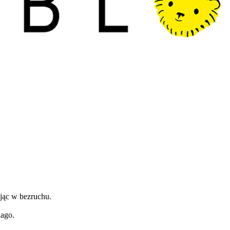
ając w bezruchu.
nago.