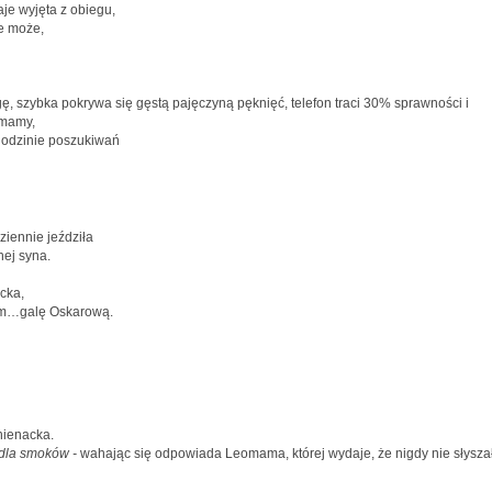
je wyjęta z obiegu,
ie może,
szybka pokrywa się gęstą pajęczyną pęknięć, telefon traci 30% sprawności i
omamy,
odzinie poszukiwań
ziennie jeździła
ej syna.
cka,
khm…galę Oskarową.
znienacka.
 dla smoków -
wahając się odpowiada Leomama, której wydaje, że nigdy nie słysza