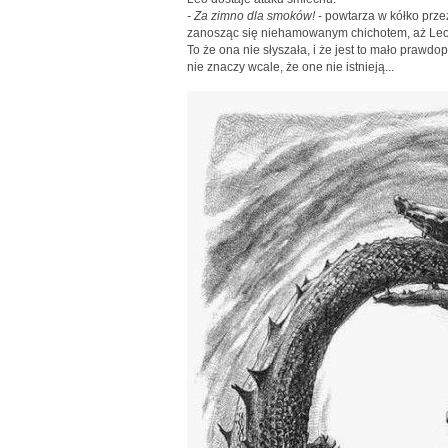
- Za zimno dla smoków!
- powtarza w kółko prze
zanosząc się niehamowanym chichotem, aż Leo
To że ona nie słyszała, i że jest to mało prawd
nie znaczy wcale, że one nie istnieją...