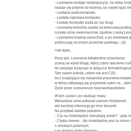
- Leomama dostaje niedyspozycji, na dobę zosta
nadaje się jedynie do leżenia, bo nawet spać n
- Leotacie pada komputer,
- Leotata naprawia komputer,
- Leotaty komputer pada po raz drugi,
- Leomamy komórka spada na betonową podłogę, 
rozsyła smsy niekoniecznie zgodnie z wolą Le
- Leomamie kradną samochód, a po nerwowej g
podrzucają na innym poziomie parkingu ;-))))
I tak dalej...
Poza tym, Leomama kilkakrotnie przemierza
znaną na wylot drogę, którą cztery lata temu cod
do swojego leżącego w śpiączce farmakologiczn
Tym razem jednak, celem nie jest CZD,
lecz znajdująca się nieopodal pracownia krawie
w której odbywają się przymiarki sukni na…e
Życie pisze scenariusze nieprawdopodobne.
W tym czasie Leo studiuje mapy.
Wprawdzie umie pokazać palcem Hollywood,
ale bardziej interesują go inne kierunki.
Na przykład dalekie południe.
- Czy na Antarktydzie mieszkają smoki?
- pyta 
- Chyba nieeee…Na Antarktydzie jest za zimno
o smokach polarnych.
Leo dostaje ataku śmiechu.