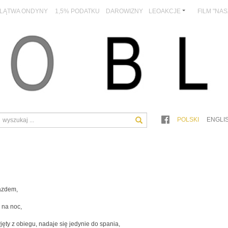
LĄTWA ONDYNY
1,5% PODATKU
DAROWIZNY
LEOAKCJE
FILM "NA
POLSKI
ENGLI
jazdem,
 na noc,
yjęty z obiegu, nadaje się jedynie do spania,