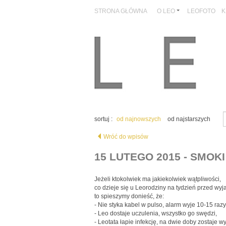
STRONA GŁÓWNA
O LEO
LEOFOTO
K
sortuj :
od najnowszych
od najstarszych
Wróć do wpisów
15 LUTEGO 2015 - SMOKI
Jeżeli ktokolwiek ma jakiekolwiek wątpliwości,
co dzieje się u Leorodziny na tydzień przed wy
to spieszymy donieść, że:
- Nie styka kabel w pulso, alarm wyje 10-15 razy
- Leo dostaje uczulenia, wszystko go swędzi,
- Leotata łapie infekcję, na dwie doby zostaje w