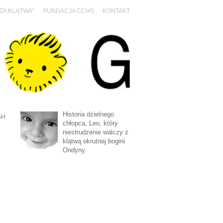
SZA KLĄTWA"
FUNDACJA CCHS
KONTAKT
Historia dzielnego
SH
chłopca, Leo, który
niestrudzenie walczy z
klątwą okrutnej bogini
Ondyny.