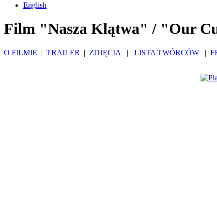
English
Film "Nasza Klątwa" / "Our C
O FILMIE
|
TRAILER
|
ZDJĘCIA
|
LISTA TWÓRCÓW
|
F