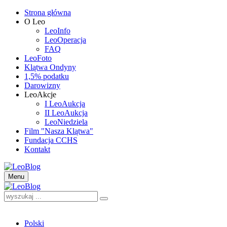
Strona główna
O Leo
LeoInfo
LeoOperacja
FAQ
LeoFoto
Klątwa Ondyny
1,5% podatku
Darowizny
LeoAkcje
I LeoAukcja
II LeoAukcja
LeoNiedziela
Film "Nasza Klątwa"
Fundacja CCHS
Kontakt
Menu
Polski