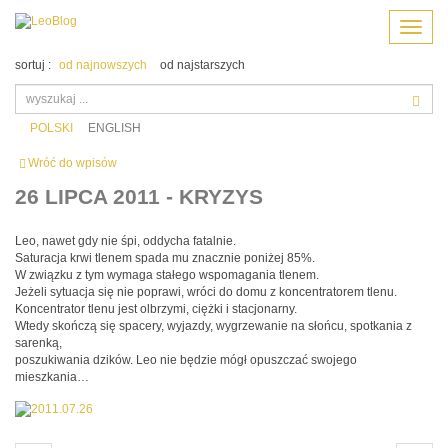
Menu
sortuj :
od najnowszych
od najstarszych
POLSKI
ENGLISH
Wróć do wpisów
26 LIPCA 2011 - KRYZYS
Leo, nawet gdy nie śpi, oddycha fatalnie.
Saturacja krwi tlenem spada mu znacznie poniżej 85%.
W związku z tym wymaga stałego wspomagania tlenem.
Jeżeli sytuacja się nie poprawi, wróci do domu z koncentratorem tlenu.
Koncentrator tlenu jest olbrzymi, ciężki i stacjonarny.
Wtedy skończą się spacery, wyjazdy, wygrzewanie na słońcu, spotkania z
sarenką,
poszukiwania dzików. Leo nie będzie mógł opuszczać swojego
mieszkania…