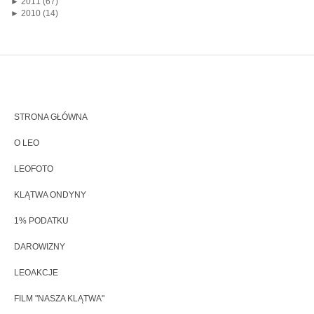
►
2011 (67)
►
2010 (14)
STRONA GŁÓWNA
O LEO
LEOFOTO
KLĄTWA ONDYNY
1% PODATKU
DAROWIZNY
LEOAKCJE
FILM "NASZA KLĄTWA"