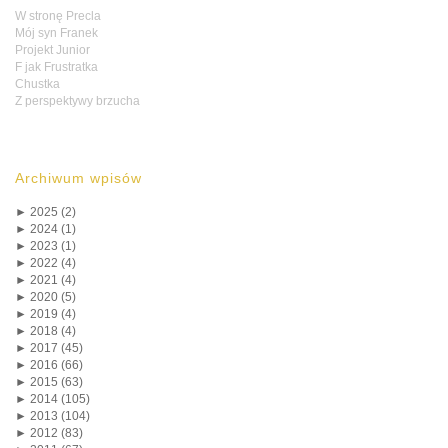
W stronę Precla
Mój syn Franek
Projekt Junior
F jak Frustratka
Chustka
Z perspektywy brzucha
Archiwum wpisów
►
2025 (2)
►
2024 (1)
►
2023 (1)
►
2022 (4)
►
2021 (4)
►
2020 (5)
►
2019 (4)
►
2018 (4)
►
2017 (45)
►
2016 (66)
►
2015 (63)
►
2014 (105)
►
2013 (104)
►
2012 (83)