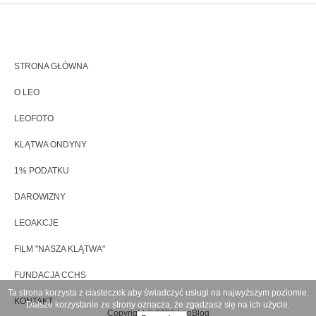
STRONA GŁÓWNA
O LEO
LEOFOTO
KLĄTWA ONDYNY
1% PODATKU
DAROWIZNY
LEOAKCJE
FILM "NASZA KLĄTWA"
FUNDACJA CCHS
Ta strona korzysta z ciasteczek aby świadczyć usługi na najwyższym poziomie.
KONTAKT
Dalsze korzystanie ze strony oznacza, że zgadzasz się na ich użycie.
Copyright © 2026 LeoBlog