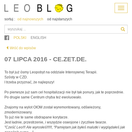
Menu
sortuj :
od najnowszych
od najstarszych
POLSKI
ENGLISH
Wróć do wpisów
07 LIPCA 2016 - CE.ZET.DE.
To był już ósmy Leopobyt na oddziale Intensywnej Terapii.
Szósty w CZD.
I trzeba przyznać, że najlepszy!
Po pierwsze już sam cel hospitalizacji nie był tak ponury, jak te poprzednie.
Po drugie same Centrum chyba też ewoluowało.
Znajomy na wylot OIOM został wyremontowany, odświeżony,
zmodernizowany.
To już nie te same obdrapane korytarze.
Jest ładnie, przestrzenie, i wszędzie oswojone i życzliwe twarze.
"Cześć Leo!!! Ale wyrosłeś!!!!!!, "Pamiętam jak byłeś malutki i wyglądałeś jak