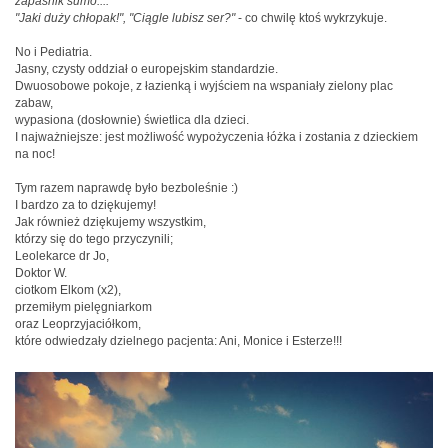
zapaśnik sumo...."
"Jaki duży chłopak!", "Ciągle lubisz ser?"
- co chwilę ktoś wykrzykuje.
No i Pediatria.
Jasny, czysty oddział o europejskim standardzie.
Dwuosobowe pokoje, z łazienką i wyjściem na wspaniały zielony plac
zabaw,
wypasiona (dosłownie) świetlica dla dzieci.
I najważniejsze: jest możliwość wypożyczenia łóżka i zostania z dzieckiem
na noc!
Tym razem naprawdę było bezboleśnie :)
I bardzo za to dziękujemy!
Jak również dziękujemy wszystkim,
którzy się do tego przyczynili;
Leolekarce dr Jo,
Doktor W.
ciotkom Elkom (x2),
przemiłym pielęgniarkom
oraz Leoprzyjaciółkom,
które odwiedzały dzielnego pacjenta: Ani, Monice i Esterze!!!