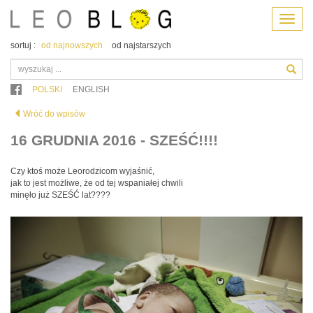
Menu
sortuj :
od najnowszych
od najstarszych
POLSKI
ENGLISH
Wróć do wpisów
16 GRUDNIA 2016 - SZEŚĆ!!!!
Czy ktoś może Leorodzicom wyjaśnić,
jak to jest możliwe, że od tej wspaniałej chwili
minęło już SZEŚĆ lat????