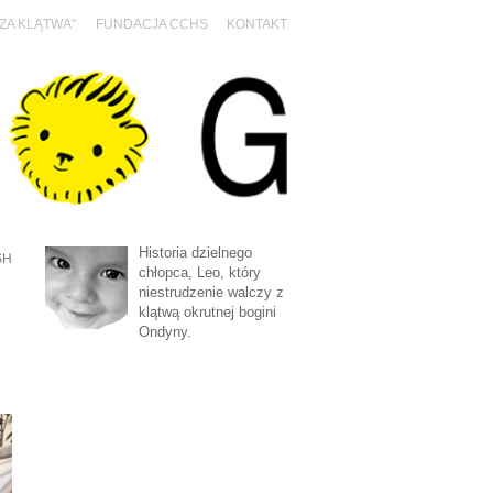
SZA KLĄTWA"
FUNDACJA CCHS
KONTAKT
Historia dzielnego
SH
chłopca, Leo, który
niestrudzenie walczy z
klątwą okrutnej bogini
Ondyny.