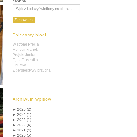
Polecamy blogi
W stronę Precla
Mój syn Franek
Projekt Junior
F jak Frustratka
Chustka
Z perspektywy brzucha
Archiwum wpisów
►
2025 (2)
►
2024 (1)
►
2023 (1)
►
2022 (4)
►
2021 (4)
►
2020 (5)