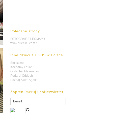
Polecane strony
FOTOGRAFIE LEOMAMY
www.hueckel.com.pl
Inne dzieci z CCHS w Polsce
Emilkowo
Kochamy Laurę
Oddychaj Mateuszku
Podaruj Oddech
Poznaj Świat Agatki
Zaprenumeruj LeoNewsletter