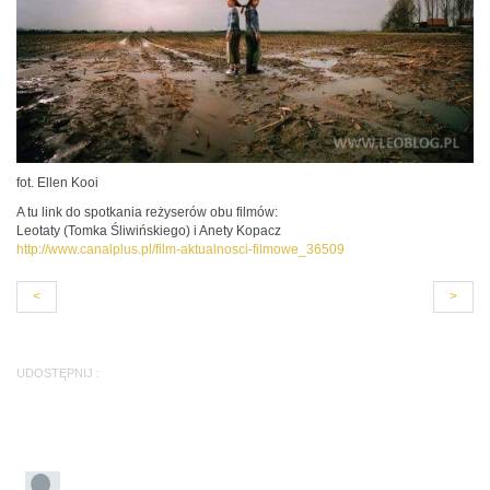
fot. Ellen Kooi
A tu link do spotkania reżyserów obu filmów:
Leotaty (Tomka Śliwińskiego) i Anety Kopacz
http://www.canalplus.pl/film-aktualnosci-filmowe_36509
<
>
UDOSTĘPNIJ :