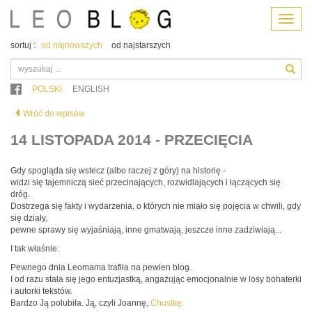
Menu
sortuj :
od najnowszych
od najstarszych
POLSKI
ENGLISH
Wróć do wpisów
14 LISTOPADA 2014 - PRZECIĘCIA
Gdy spogląda się wstecz (albo raczej z góry) na historię -
widzi się tajemniczą sieć przecinających, rozwidlających i łączących się
dróg.
Dostrzega się fakty i wydarzenia, o których nie miało się pojęcia w chwili, gdy
się działy,
pewne sprawy się wyjaśniają, inne gmatwają, jeszcze inne zadziwiają...
I tak właśnie.
Pewnego dnia Leomama trafiła na pewien blog.
I od razu stała się jego entuzjastką, angażując emocjonalnie w losy bohaterki
i autorki tekstów.
Bardzo Ją polubiła. Ją, czyli Joannę,
Chustkę.