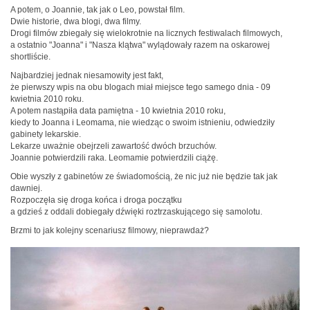
A potem, o Joannie, tak jak o Leo, powstał film.
Dwie historie, dwa blogi, dwa filmy.
Drogi filmów zbiegały się wielokrotnie na licznych festiwalach filmowych,
a ostatnio "Joanna" i "Nasza klątwa" wylądowały razem na oskarowej
shortliście.
Najbardziej jednak niesamowity jest fakt,
że pierwszy wpis na obu blogach miał miejsce tego samego dnia - 09
kwietnia 2010 roku.
A potem nastąpiła data pamiętna - 10 kwietnia 2010 roku,
kiedy to Joanna i Leomama, nie wiedząc o swoim istnieniu, odwiedziły
gabinety lekarskie.
Lekarze uważnie obejrzeli zawartość dwóch brzuchów.
Joannie potwierdzili raka. Leomamie potwierdzili ciążę.
Obie wyszły z gabinetów ze świadomością, że nic już nie będzie tak jak
dawniej.
Rozpoczęła się droga końca i droga początku
a gdzieś z oddali dobiegały dźwięki roztrzaskującego się samolotu.
Brzmi to jak kolejny scenariusz filmowy, nieprawdaż?