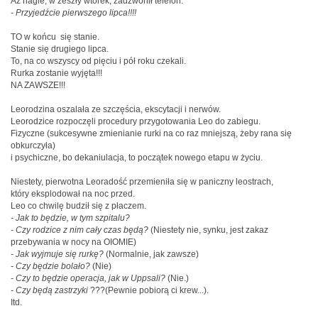
Aż nagle, w zeszły wtorek, zadzwonił telefon.
- Przyjedźcie pierwszego lipca!!!!
TO w końcu się stanie.
Stanie się drugiego lipca.
To, na co wszyscy od pięciu i pół roku czekali.
Rurka zostanie wyjęta!!!
NA ZAWSZE!!!
Leorodzina oszalała ze szczęścia, ekscytacji i nerwów.
Leorodzice rozpoczęli procedury przygotowania Leo do zabiegu.
Fizyczne (sukcesywne zmienianie rurki na co raz mniejszą, żeby rana się
obkurczyła)
i psychiczne, bo dekaniulacja, to początek nowego etapu w życiu.
Niestety, pierwotna Leoradość przemieniła się w paniczny leostrach,
który eksplodował na noc przed.
Leo co chwilę budził się z płaczem.
- Jak to będzie, w tym szpitalu?
- Czy rodzice z nim cały czas będą?
(Niestety nie, synku, jest zakaz
przebywania w nocy na OIOMIE)
- Jak wyjmuje się rurkę?
(Normalnie, jak zawsze)
- Czy będzie bolało?
(Nie)
- Czy to będzie operacja, jak w Uppsali?
(Nie.)
- Czy będą zastrzyki
???(Pewnie pobiorą ci krew...).
Itd.