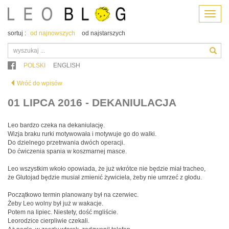
Menu
sortuj :
od najnowszych
od najstarszych
POLSKI
ENGLISH
Wróć do wpisów
01 LIPCA 2016 - DEKANIULACJA
Leo bardzo czeka na dekaniulację.
Wizja braku rurki motywowała i motywuje go do walki.
Do dzielnego przetrwania dwóch operacji.
Do ćwiczenia spania w koszmarnej masce.
Leo wszystkim wkoło opowiada, że już wkrótce nie będzie miał tracheo,
że Glutojad będzie musiał zmienić żywiciela, żeby nie umrzeć z głodu.
Początkowo termin planowany był na czerwiec.
Żeby Leo wolny był już w wakacje.
Potem na lipiec. Niestety, dość mgliście.
Leorodzice cierpliwie czekali.